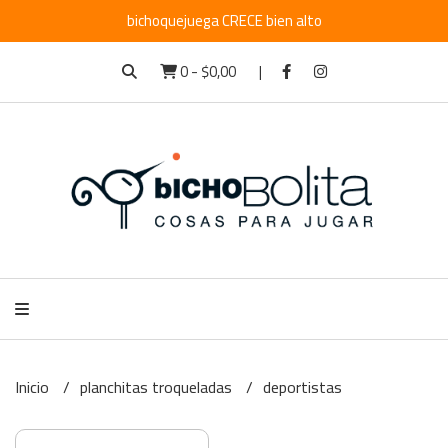
bichoquejuega CRECE bien alto
0
-
$0,00
Inicio
planchitas troqueladas
deportistas