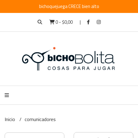
bichoquejuega CRECE bien alto
0
-
$0,00
Inicio
comunicadores