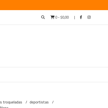
0
-
$0,00
as troqueladas
deportistas
 Nene