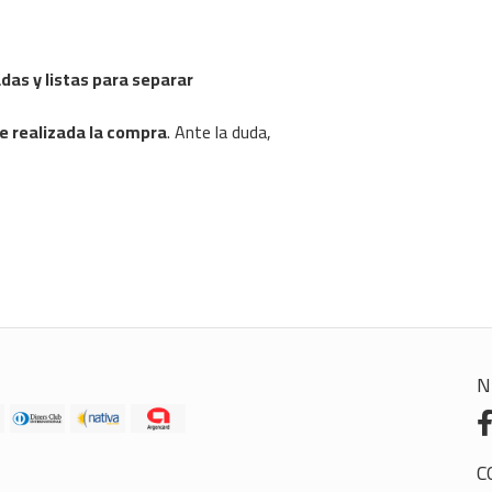
as y listas para separar
de realizada la compra
. Ante la duda,
N
C