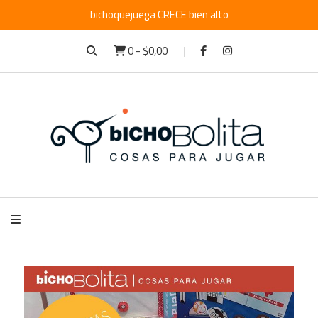
bichoquejuega CRECE bien alto
0
-
$0,00