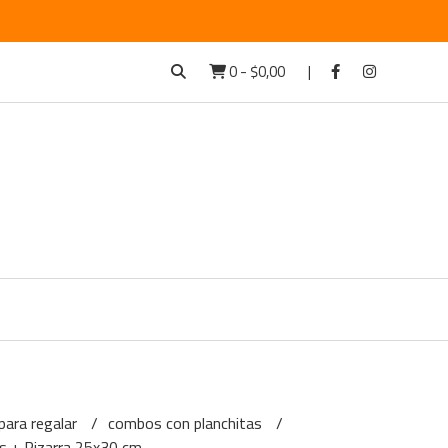
0
-
$0,00
ara regalar
combos con planchitas
s + Pizarra 25x30 cm