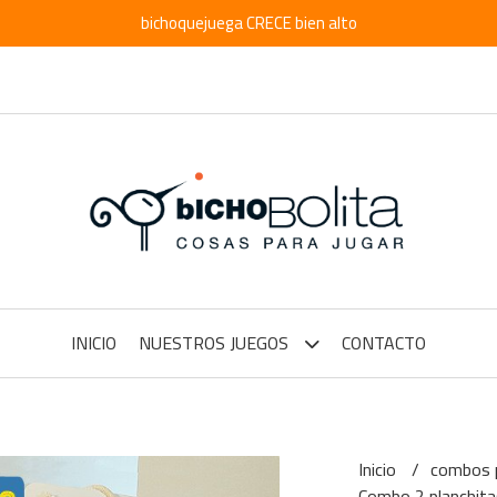
bichoquejuega CRECE bien alto
INICIO
NUESTROS JUEGOS
CONTACTO
Inicio
combos p
Combo 2 planchita