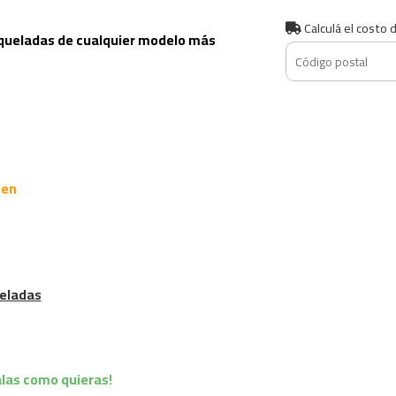
Calculá el costo 
roqueladas de cualquier modelo más
ten
ueladas
as como quieras!