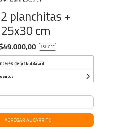
2 planchitas +
a 25x30 cm
$49.000,00
15
% OFF
interés de
$16.333,33
cuentos
AGREGAR AL CARRITO