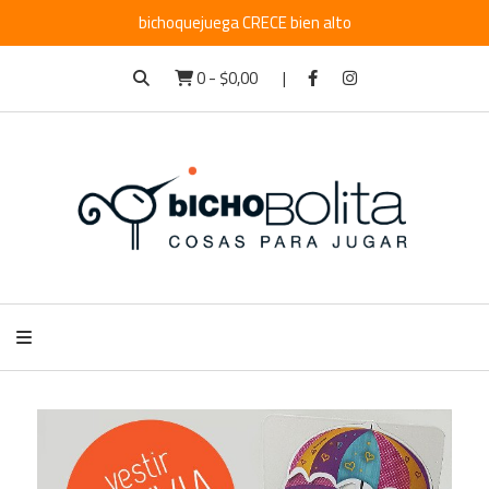
bichoquejuega CRECE bien alto
0
-
$0,00