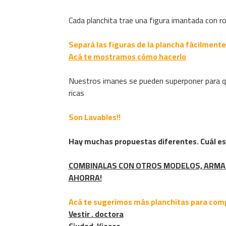
Cada planchita trae una figura imantada con r
Separá las figuras de la plancha fácilmente
Acá te mostramos cómo hacerlo
Nuestros imanes se pueden superponer para 
ricas
Son Lavables!!
Hay muchas propuestas diferentes. Cuál es 
COMBINALAS CON OTROS MODELOS, ARMA 
AHORRA!
Acá te sugerimos más planchitas para comp
Vestir . doctora
Ciudad. Kiosco