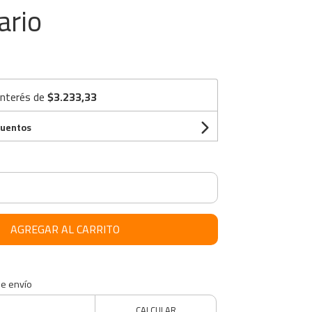
ario
interés de
$3.233,33
cuentos
AGREGAR AL CARRITO
de envío
CALCULAR