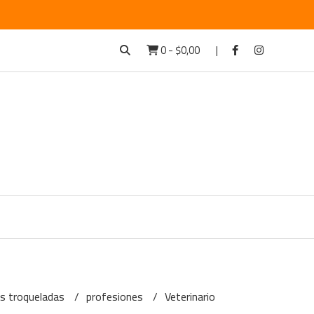
0
-
$0,00
as troqueladas
profesiones
Veterinario