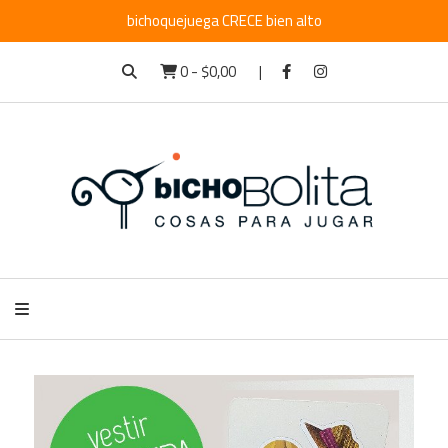
bichoquejuega CRECE bien alto
0
-
$0,00