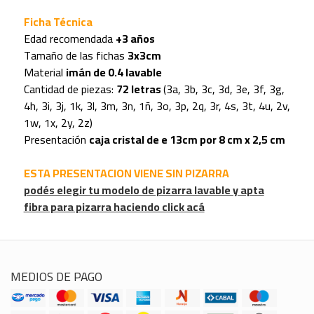
Ficha Técnica
Edad recomendada
+3 años
Tamaño de las fichas
3x3cm
Material
imán de 0.4 lavable
Cantidad de piezas:
72 letras
(3a, 3b, 3c, 3d, 3e, 3f, 3g,
4h, 3i, 3j, 1k, 3l, 3m, 3n, 1ñ, 3o, 3p, 2q, 3r, 4s, 3t, 4u, 2v,
1w, 1x, 2y, 2z)
Presentación
caja cristal de e 13cm por 8 cm x 2,5 cm
ESTA PRESENTACION VIENE SIN PIZARRA
podés elegir tu modelo de pizarra lavable y apta
fibra para pizarra haciendo click acá
MEDIOS DE PAGO