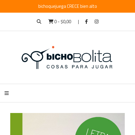
bichoquejuega CRECE bien alto
0
-
$0,00