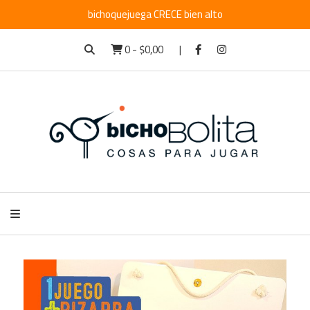
bichoquejuega CRECE bien alto
0
-
$0,00